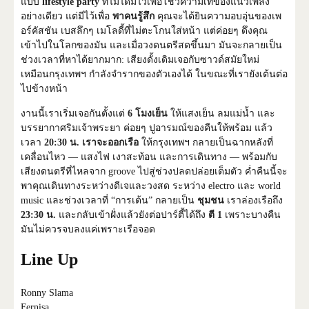
แบบ
lifestyle party
ที่ไม่ได้มีไว้เพื่อโชว์ความเท่ของแนวเพลง
อย่างเดียว แต่มีไว้เพื่อ
พาคนรู้สึก
คุณจะได้ยินความอบอุ่นของเพ
อร์คัสชัน เบสลึกๆ เมโลดี้ที่ไม่ตะโกนใส่หน้า แต่ค่อยๆ ดึงคุณ
เข้าไปในโลกของมัน และเมื่อวงดนตรีสดขึ้นมา มันจะกลายเป็น
ช่วงเวลาที่หาได้ยากมาก: เสียงดั้งเดิมเจอกับซาวด์สมัยใหม่
เหมือนกรุงเทพฯ กำลังจำรากของตัวเองได้ ในขณะที่เรายังเต้นต่อ
ไปข้างหน้า
งานนี้เราเริ่มเจอกันตั้งแต่
6 โมงเย็น
ให้แสงเย็น ลมแม่น้ำ และ
บรรยากาศริมเจ้าพระยา ค่อยๆ ปูอารมณ์ของคืนให้พร้อม แล้ว
เวลา
20:30 น. เราจะออกเรือ
ให้กรุงเทพฯ กลายเป็นฉากหลังที่
เคลื่อนไหว — แสงไฟ เงาสะท้อน และการเดินทาง — พร้อมกับ
เสียงดนตรีที่ไหลจาก groove ไปสู่ช่วงปลดปล่อยเต็มตัว ค่ำคืนนี้จะ
พาคุณเดินทางระหว่างดีเจและวงสด ระหว่าง electro และ world
music และช่วงเวลาที่ “การเต้น” กลายเป็น
ชุมชน
เราล่องเรือถึง
23:30 น.
และกลับเข้าฝั่งแล้วยังต่อปาร์ตี้ได้ถึง
ตี 1
เพราะบางคืน
มันไม่ควรจบลงแค่เพราะเรือจอด
Line Up
Ronny Slama
Fernisa