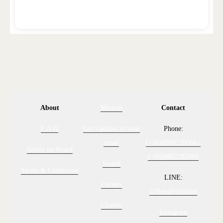
About
Mission
Contact
F.A.Q
Get Updates in your
Phone:
email
(+66)0880220666 /
Safety on Board
(+66)0802282666
Sound
Terms & Conditions
LINE:
Careers
@Bangkokisland
Charity
Instagram