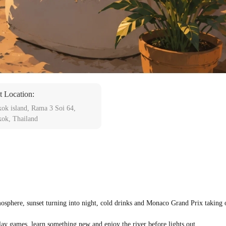
t Location:
ok island, Rama 3 Soi 64,
ok, Thailand
atmosphere, sunset turning into night, cold drinks and Monaco Grand Prix takin
lay games, learn something new and enjoy the river before lights out.