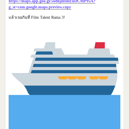
https://maps.app.goo.gl/5odhjmtmEuDCMP95A?
g_st=com.google.maps.preview.copy
แล้วเจอกันที่ Film Talent Rama 3!