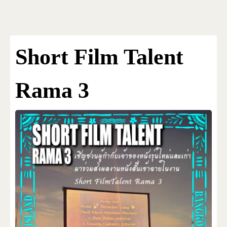
Bangkok Island
HOME
NEWS
Short Film Talent
Rama 3
EVENTS
DISCO
RENTAL & PRIVATE 