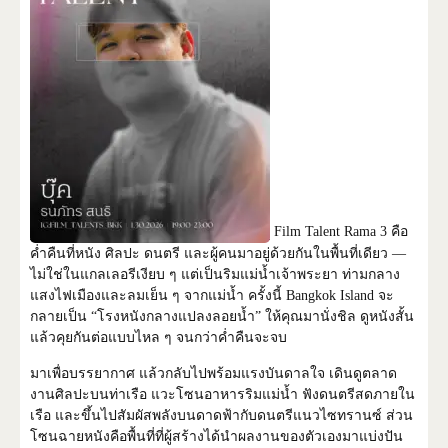
Film Talent Rama 3 คือ
ค่ำคืนที่หนัง ศิลปะ ดนตรี และผู้คนมาอยู่ด้วยกันในพื้นที่เดียว —
ไม่ใช่ในแกลเลอรีเงียบ ๆ แต่เป็นริมแม่น้ำเจ้าพระยา ท่ามกลาง
แสงไฟเมืองและลมเย็น ๆ จากแม่น้ำ ครั้งนี้ Bangkok Island จะ
กลายเป็น “โรงหนังกลางแปลงลอยน้ำ” ให้คุณมานั่งชิล ดูหนังสั้น
แล้วคุยกันต่อแบบไหล ๆ จนกว่าค่ำคืนจะจบ
มาเพื่อบรรยากาศ แล้วกลับไปพร้อมแรงบันดาลใจ เดินดูตลาด
งานศิลปะบนท่าเรือ แวะโซนอาหารริมแม่น้ำ ฟังดนตรีสดภายใน
เรือ และขึ้นไปสัมผัสพลังบนดาดฟ้ากับดนตรีแนวไซทรานซ์ ส่วน
โซนฉายหนังคือพื้นที่ที่ผู้สร้างได้นำผลงานของตัวเองมาแบ่งปัน