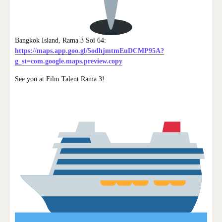
Bangkok Island, Rama 3 Soi 64:
https://maps.app.goo.gl/5odhjmtmEuDCMP95A?
g_st=com.google.maps.preview.copy
See you at Film Talent Rama 3!