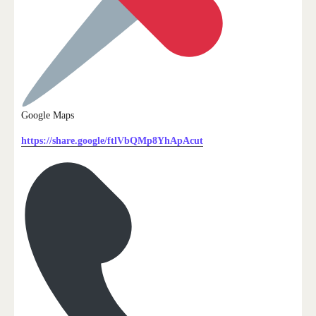
Google Maps
https://share.google/ftlVbQMp8YhApAcut