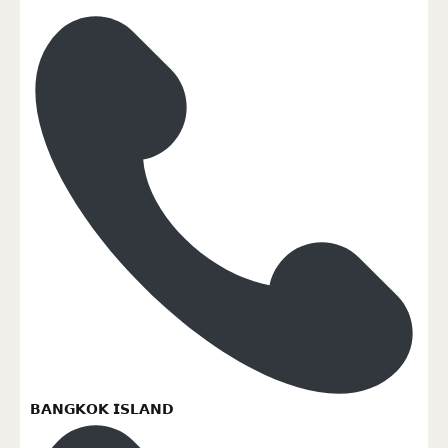
𝗕𝗔𝗡𝗚𝗞𝗢𝗞 𝗜𝗦𝗟𝗔𝗡𝗗