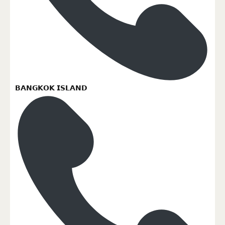
𝗕𝗔𝗡𝗚𝗞𝗢𝗞 𝗜𝗦𝗟𝗔𝗡𝗗