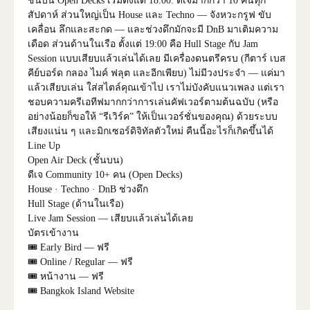
ชั้นบน Open Decks เริ่มตั้งแต่ 18:00: ดีเจมากกว่า 10 คนทุก
สัปดาห์ ส่วนใหญ่เป็น House และ Techno — จังหวะกรูฟ ขับ
เคลื่อน ลึกและสะกด — และช่วงดึกมักจะมี DnB มาเติมความ
เดือด ส่วนด้านในเรือ ตั้งแต่ 19:00 คือ Hull Stage กับ Jam
Session แบบเสียบแล้วเล่นได้เลย มีเครื่องดนตรีครบ (กีตาร์ เบส
คีย์บอร์ด กลอง ไมค์ ฟลุต และอีกเพียบ) ไม่มีวงประจำ — แค่มา
แล้วเสียบเล่น ใส่สไตล์คุณเข้าไป เราไม่บังคับแนวเพลง แต่เรา
ชอบความครีเอทีฟมากกว่าการเล่นคัฟเวอร์ตามต้นฉบับ (หรือ
อย่างน้อยก็ขอให้ “รีเวิร์ค” ให้เป็นเวอร์ชั่นของคุณ) ด้วยระบบ
เสียงแน่น ๆ และมิกเซอร์ดิจิทัลตัวใหม่ คืนนี้อะไรก็เกิดขึ้นได้
Line Up
Open Air Deck (ชั้นบน)
ดีเจ Community 10+ คน (Open Decks)
House · Techno · DnB ช่วงดึก
Hull Stage (ด้านในเรือ)
Live Jam Session — เสียบแล้วเล่นได้เลย
บัตรเข้างาน
🎟 Early Bird — ฟรี
🎟 Online / Regular — ฟรี
🎟 หน้างาน — ฟรี
🎟 Bangkok Island Website