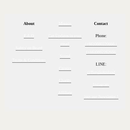
About
Mission
Contact
F.A.Q
Get Updates in your
Phone:
email
(+66)0880220666 /
Safety on Board
(+66)0802282666
Sound
Terms & Conditions
LINE:
Careers
@Bangkokisland
Charity
Instagram
Affiliate
Join our Newsletter !