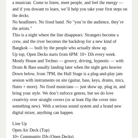
a musician. Come to listen, meet people, and feel the energy —
and if you dowant to learn, we’ll help you take your first steps on
the decks.
No headliners. No fixed band. No “you’re the audience, they’re
the artists.”
This is a night where the line disappears. Strangers become a
crew, and the river becomes the backdrop for a new kind of
Bangkok — built by the people who actually show up.
Up top, Open Decks starts from 6PM: 10+ DJs every week.
Mostly House and Techno — groovy, driving, hypnotic — with
Drum & Bass usually landing later when the night gets heavier.
Down below, from 7PM, the Hull Stage is a plug-and-play jam
session with instruments on site (guitar, bass, keys, drums, mics,
flutes + more). No fixed musicians — just show up, plug in, and
bring your style. We don’t enforce genres, but we do love
creativity over straight covers (or at least flip the cover into
something new). With a serious sound system and a brand new
digital mixer, anything can happen.
Line Up
Open Air Deck (Top)
10+ Community DJs (Open Decks)