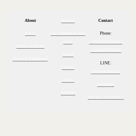
About
Mission
Contact
F.A.Q
Get Updates in your
Phone:
email
(+66)0880220666 /
Safety on Board
(+66)0802282666
Sound
Terms & Conditions
LINE:
Careers
@Bangkokisland
Charity
Instagram
Affiliate
Join our Newsletter !