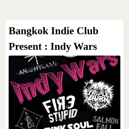
Bangkok Island
HOME
NEWS
Bangkok Indie Club
Present : Indy Wars
EVENTS
DISCO
RENTAL & PRIVATE 