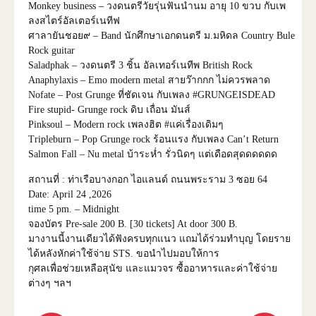
Monkey business – วงดนตรีวัยรุ่นฟันนำนม อายุ 10 ขวบ กับเพ
ลงสไตร์อัลเตอร์เนทีฟ
ศาลายันชอย๙ – Band นักศึกษาเอกดนตรี ม.มหิดล Country Bule
Rock guitar
Saladphak – วงดนตรี 3 ชิ้น อัลเทอร์เนทีพ British Rock
Anaphylaxis – Emo modern metal สายว๊ากกก ไม่ควรพลาด
Nofate – Post Grunge ที่ชัดเจน กับเพลง #GRUNGEISDEAD
Fire stupid- Grunge rock ดิบ เถื่อน มันส์
Pinksoul – Modern rock เพลงฮิต #แค่เรื่องเดิมๆ
Tripleburn – Pop Grunge rock ร้อนแรง กับเพลง Can’t Return
Salmon Fall – Nu metal บ้าระห่ำ รั่วนิดๆ แต่เดือดสุดดดดดด
สถานที่ : ท่าเรือบางกอก ไอแลนด์ ถนนพระราม 3 ซอย 64
Date:
April 24 ,2026
time
5 pm
. – Midnight
จองบัตร Pre-sale 200 B. [30 tickets] At door 300 B.
มางานนี้งานเดียวได้ฟังครบทุกแนว แถมได้ร่วมทำบุญ โดยราย
ได้หลังหักค่าใช้จ่าย STS. ขอนำไปมอบให้การ
กุศลเพื่อช่วยเหลือสุนัข และแมวจร ซื้ออาหารและค่าใช้จ่าย
ต่างๆ ฯลฯ