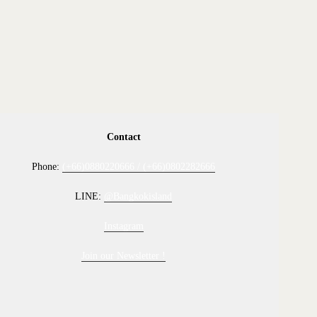
Contact
Phone:
(+66)0880220666 / (+66)0802282666
LINE:
@Bangkokisland
Instagram
Join our Newsletter !