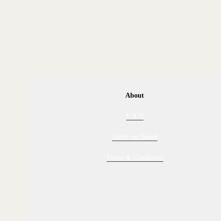
About
F.A.Q
Safety on Board
Terms & Conditions