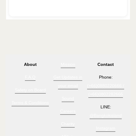
About
Mission
Contact
F.A.Q
Get Updates in
Phone:
your email
(+66)0880220666 /
Safety on Board
(+66)0802282666
Sound
Terms & Conditions
LINE:
Careers
@Bangkokisland
Charity
Instagram